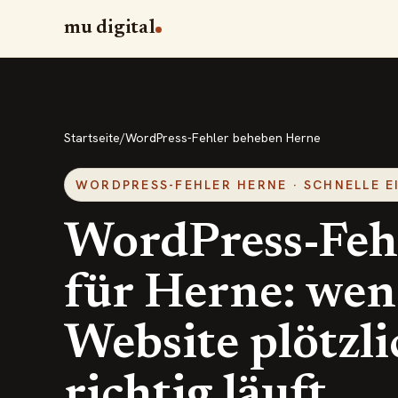
mu digital
Startseite
/
WordPress-Fehler beheben Herne
WORDPRESS-FEHLER HERNE · SCHNELLE 
WordPress-Feh
für Herne: wen
Website plötzli
richtig läuft