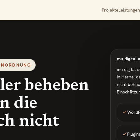
Projekte
Leistungen
mu digital
EINORDNUNG
mu digital 
in Herne, d
ler beheben
nicht behau
Einschätzun
n die
WordPr
ch nicht
Plugi