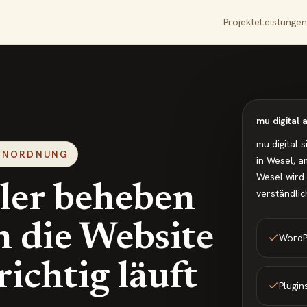
Projekte
Leistungen
mu digital
mu digital 
EINORDNUNG
in Wesel, a
Wesel wird 
ler beheben
verständlic
n die Website
WordPr
richtig läuft
Plugi