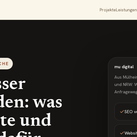
Projekte
Leistungen
CHE
mu digital
Aus Mülhei
sser
und NRW: W
Anfrageweg
den: was
SEO v
lte und
Websit