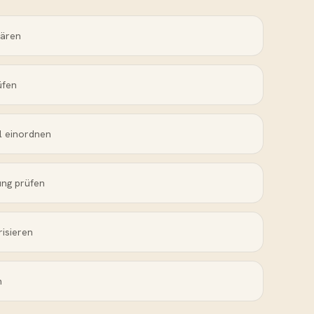
lären
üfen
l einordnen
ung prüfen
risieren
n