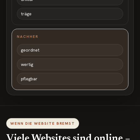
träge
NACHHER
geordnet
wertig
pflegbar
WENN DIE WEBSITE BREMST
Viele Websites sind online –