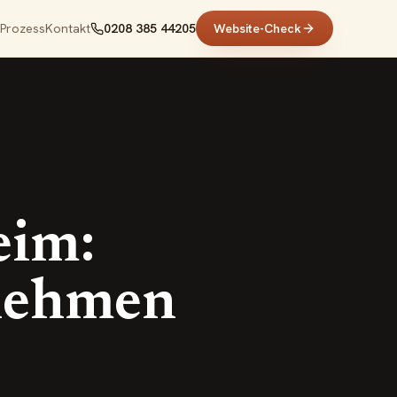
Prozess
Kontakt
0208 385 44205
Website-Check
eim:
nehmen