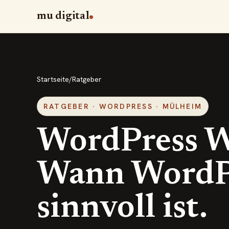
mu digital
Startseite
/
Ratgeber
RATGEBER · WORDPRESS · MÜLHEIM
WordPress W
Wann WordPr
sinnvoll ist.