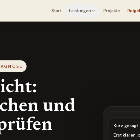
Start
Leistungen
Projekte
Ratge
DIAGNOSE
icht:
achen und
 prüfen
Kurz gesagt
Erst klären, 