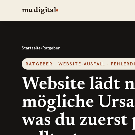
mu digital
Startseite
/
Ratgeber
RATGEBER · WEBSITE-AUSFALL · FEHLER
Website lädt n
mögliche Urs
was du zuerst