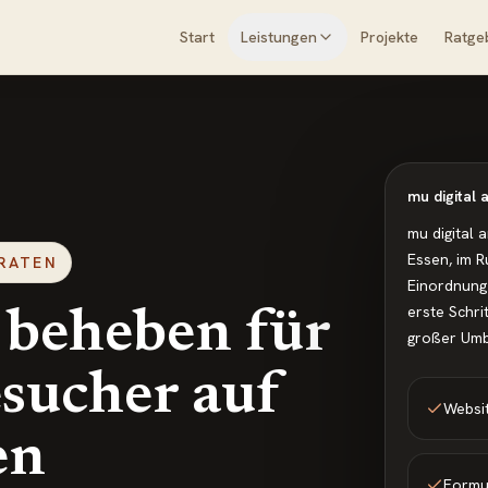
Start
Leistungen
Projekte
Ratge
mu digital
mu digital 
Essen, im R
 RATEN
Einordnung
erste Schri
 beheben für
großer Umb
sucher auf
Websi
en
Formul