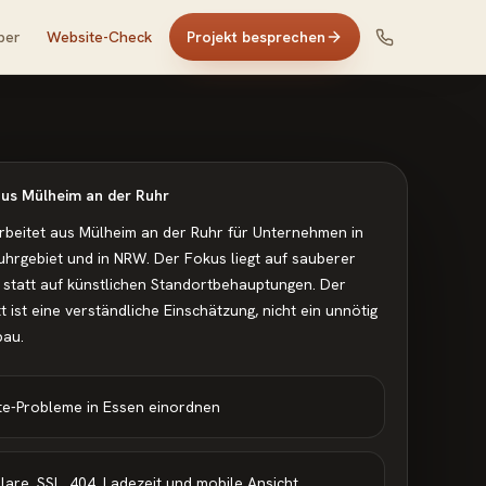
ber
Website-Check
Projekt besprechen
 aus Mülheim an der Ruhr
arbeitet aus Mülheim an der Ruhr für Unternehmen in
uhrgebiet und in NRW. Der Fokus liegt auf sauberer
 statt auf künstlichen Standortbehauptungen.
Der
tt ist eine verständliche Einschätzung, nicht ein unnötig
au.
te-Probleme in Essen einordnen
are, SSL, 404, Ladezeit und mobile Ansicht