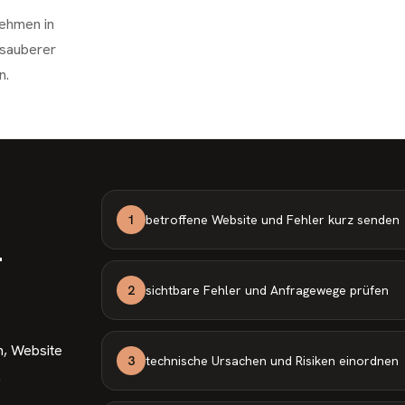
nehmen in
 sauberer
n.
1
betroffene Website und Fehler kurz senden
-
2
sichtbare Fehler und Anfragewege prüfen
n, Website
3
technische Ursachen und Risiken einordnen
.