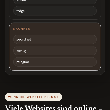
träge
NACHHER
geordnet
wertig
pflegbar
WENN DIE WEBSITE BREMST
Viele Websites sind online –